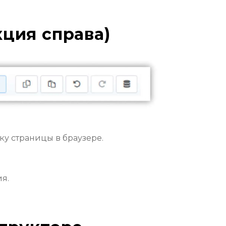
кция справа)
ку страницы в браузере.
я.