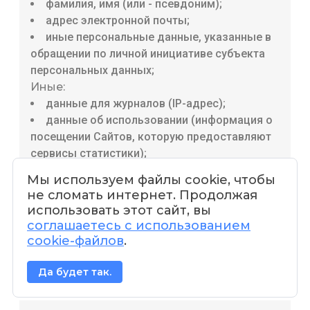
фамилия, имя (или - псевдоним);
адрес электронной почты;
иные персональные данные, указанные в
обращении по личной инициативе субъекта
персональных данных;
Иные:
данные для журналов (IP-адрес);
данные об использовании (информация о
посещении Сайтов, которую предоставляют
сервисы статистики);
данные файлов «Cookie»
Мы используем файлы cookie, чтобы
не сломать интернет. Продолжая
Категории субъектов, персональные
использовать этот сайт, вы
соглашаетесь с использованием
данные которых обрабатываются для
cookie-файлов
.
указанной цели:
Да будет так.
Пользователи